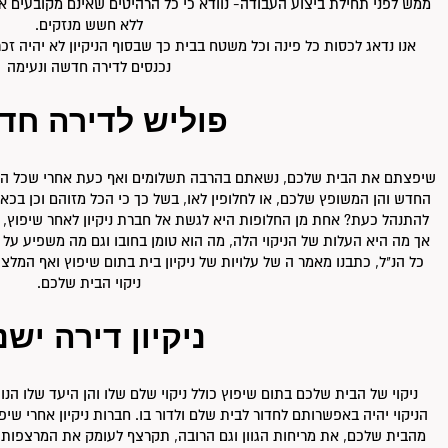
ממש לפני תחילת ביצוע העבודה- נוודא כי כל הרהיטים שאינם מקובעים אכ
ללא חשש מנזקים.
אנו נדאג לכסות כל פינה וכל משטח בבית כך שבסוף הניקיון לא יהיה זכ
נכנסים לדירה חדשה ונעימה
פוליש לדירה חד
שיפצתם את הבית שלכם, נשאתם בהרבה תשלומים ואף כעת אחרי שכל הסי
החדש והן המשופץ שלכם, או לחלופין לאו, בשל כך כי הכל מזוהם וכן בכא
להתנהל כעת? אחת מן החלופות היא לגשת אל חברת ניקיון לאחר שיפוץ, 
אך מה היא העלות של הניקוי הלה, מה הוא טומן בחובו וגם מה משפיע על 
כל הנ"ל, כתבנו מאמר ה של עלויות של ניקיון בית בתום שיפוץ ואף המל
ניקוי הבית שלכם.
ניקיון דירה ישנ
ניקוי של הבית שלכם בתום שיפוץ כולל ניקוי שלם שלו והן היעד שלו ה
הניקוי יהיה באפשרותם לחדור לבית שלם ולדור בו. חברות ניקיון אחרי שי
מהבית שלכם, את מריחות הגוון וגם הרובה, תקרצף לעומק את המרצפות,