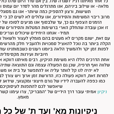
כל אחד מאיתנו רגיל לשגרה שלו. בין אם סדר היום שלנו כול
מלאה- או שילוב ביניהם, אנו מתרגלים מהר לסדר יום עמוס ו
תשישות, ורצון להספיק כמה שיותר- אנו גם מסוגלי
מרוב ריבוי המשימות והסידורים, אנו עלולים לא לשים לב כי לע
הזמנים הצפוף גם כך, עד שלבסוף אנו מגיעים לסופו של י
זו אכן עובדה שהחלק הארי ברשימות המטלות והסידורים שלנ
תמיד- אנחנו היחידים שיכולים וצריכים
עם זאת, ישנם מקרים לא מעטים בהם מומלץ לעצור ולשאול את
הקלה ביותר בה נוכל להאציל סמכויות ולהעביר חלק מהרשימה
לפנות זמן יקר ולהמשיך הלאה ביומנו רעננים כשבמותנינו עו
חיוביות ועירנות מקסימלית
אחת הדרכים הללו היא משימת הניקיון. רבים מאיתנו דווקא 
שלווה ואף תרפיה, שכן גם הפעולה עצמה וגם התוצאה שתיהן 
לא יהיה לנו קל לוותר עליה או להתפשר על בית או משר
למרות זאת, דווקא פעולה כזו, הדורשת זמן ארוך ויש צורך
כמו כפפה להעברה לידיו של גורם חיצוני ומקצועי, שידאג לנ
שיאפשר לכם להתפנות לעיסוקיכם 
ניקיון
אמיתי עובר דרך הידיים של "המבריק", צרו עימנו קש
מאמץ.
ניקיונות מא' ועד ת' של כל