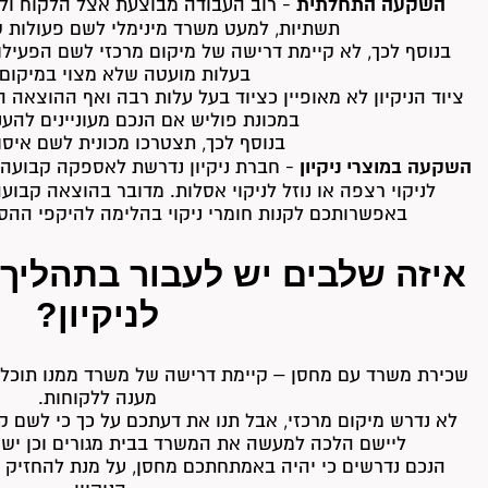
השקעה התחלתית
- רוב העבודה מבוצעת אצל הלקוח ול
תשתיות, למעט משרד מינימלי לשם פעולות ש
בנוסף לכך, לא קיימת דרישה של מיקום מרכזי לשם הפעיל
בעלות מועטה שלא מצוי במיקום 
ציוד הניקיון לא מאופיין כציוד בעל עלות רבה ואף ההוצאה ה
במכונת פוליש אם הנכם מעוניינים להענ
בנוסף לכך, תצטרכו מכונית לשם איסו
השקעה במוצרי ניקיון
- חברת ניקיון נדרשת לאספקה קבועה של
לניקוי רצפה או נוזל לניקוי אסלות. מדובר בהוצאה קבוע
באפשרותכם לקנות חומרי ניקוי בהלימה להיקפי ההס
איזה שלבים יש לעבור בתהליך
לניקיון?
שכירת משרד עם מחסן – קיימת דרישה של משרד ממנו תוכלו ל
מענה ללקוחות.
לא נדרש מיקום מרכזי, אבל תנו את דעתכם על כך כי לשם קב
ליישם הלכה למעשה את המשרד בבית מגורים וכן יש ל
הנכם נדרשים כי יהיה באמתחתכם מחסן, על מנת להחזיק בו 