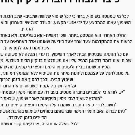
לכל מי שמנוסה בשיפוץ, ברור כי לכל שיפוץ שלושה שלבים- שלב הכנת ה
השיפוץ עצמו המתבצע על ידי אנשי מקצוע, והשלב השלישי והאחרון והוא ארג
התקין.
החלק האחרון הוא המספק ביותר, שכן ראשית-הוא בשליטתנו ולא באחריו
לראות את ההתקדמות צעד אחר צעד בידיעה שאנחנו אלה האחראים על ה
הישג ממנו נהנה לזמן ארוך.
עם כל ההנאה שבניקיון הבית לאחר השיפוץ, זו עדיין מטלה לא פשוטה שכן
שכיח ואינו דומה לבלאגן הרגיל עליו אנו משתלטים בניקיון הבית השבועי. נ
מפינות שונות בבית ולעתים מרהיטים וחפצי נוי קטנים, מה שה
על מנת להקל על עצמכם וליהנות מיתרונות השיפוץ ללא המאמץ המיותר,
שיפוץ
הבית, ובכך לחסוך את הזמן הכרוך 
על מה חשוב להקפיד כשבוחרים את החבר
*יש לוודא כי העובדים בחברה מנוסים בעבודה עם חומרי ניקיון עוצמתיי
*מומלץ לשאול לגבי ניסיון בניקיונות לאחר שיפוץ, שכאמור ה
*חשוב לברר כיצד החברה שומרת על רהיטים וחפצים קיימים בבית מפ
*ניתן לבדוק האם חומרי הניקוי שברשותם בטוחים לשימוש בקרבת אנשים א
הדיירים בזמן העבודה.
לכל שאלה או תהייה, צרו עימנו קשר ונשמח ל