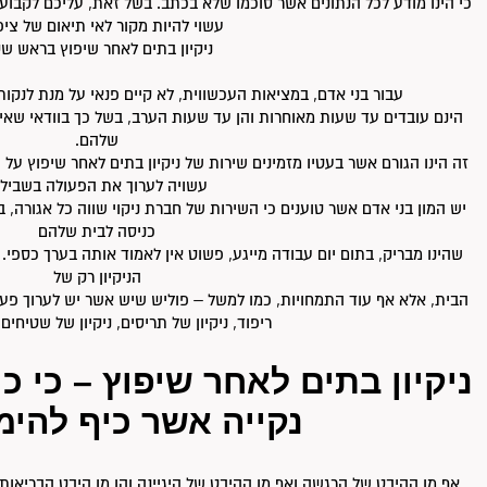
כי הינו מודע לכל הנתונים אשר סוכמו שלא בכתב. בשל זאת, עליכם לקבוע 
עשוי להיות מקור לאי תיאום של ציפ
ניקיון בתים לאחר שיפוץ בראש ש
עבור בני אדם, במציאות העכשווית, לא קיים פנאי על מנת לנק
הינם עובדים עד שעות מאוחרות והן עד שעות הערב, בשל כך בוודאי שאין 
שלהם.
זה הינו הגורם אשר בעטיו מזמינים שירות של ניקיון בתים לאחר שיפוץ על 
עשויה לערוך את הפעולה בשבילם
יש המון בני אדם אשר טוענים כי השירות של חברת ניקוי שווה כל אגורה,
כניסה לבית שלהם
שהינו מבריק, בתום יום עבודה מייגע, פשוט אין לאמוד אותה בערך כספי.
הניקיון רק של
הבית, אלא אף עוד התמחויות, כמו למשל – פוליש שיש אשר יש לערוך פעם
ריפוד, ניקיון של תריסים, ניקיון של שטיחים 
ניקיון בתים לאחר שיפוץ – כי כ
נקייה אשר כיף להי
אף מן ההיבט של הרגשה ואף מן ההיבט של היגיינה והן מן היבט הבריאות