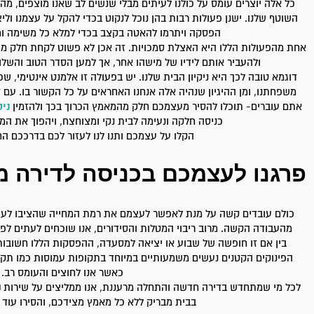
כל אלה יוצרים עומס על כולנו לעיתים מבלי שנשים לב שאנו מוצפים, מ
השוטף שלנו. ישנן פעולות רבות בהן נוכל לנקוט בכדי להקל על עצמנו וליצ
הפסקה ויתרמו להאטה בקצב בכדי למלא כל משימה ומט
אחת מהפעולות הללו היא האצלת סמכויות. זה אכן לא פשוט לקחת חלק מתח
ולהעביר אותם לידיו של מישהו אחר, אך למען הסדר הטוב והשלווה
דוגמא טובה לכך היא ניקיון הבית שלנו. יש בפעולה זו אלמנט אינטימי, שכ
משפחתנו, ומן ההיגיון שנהיה אלה אנחנו האחראים על כל הקשור בו. עם 
אתם עוברים- תוכלו להסיר מעצמכם חלק מהמאמץ הכרוך בכך ולהזמין
ניק
כניסה חלקה ונעימה לבית נקי ומצוחצח, ויהפוך את המ
הקלו על עצמכם ותנו לנו לעזור לכם בדרככם 
פרגנו לעצמכם בכניסה לדירה 
כולם עובדים קשה על מנת לאפשר לעצמם את רמת המחייה שהציבו לעצמם
מהעבודה הקשה. מרוב ריבוי המטלות והסידורים, אנו שוכחים לעתים לפנ
בין אם זו חופשה של שבוע או יציאה למסעדה, ההפסקות הללו חשובות 
הפינוקים הקטנים נעשים משמעותיים במיוחד בתקופות עמוסות כמו תק
כאשר אנו לחוצים והעומס רב.
לכל מי שמתחדש בדירה חדשה והתחלה מרעננת, אנו ממליצים על שירות
נ
בבית מבריק ללא כל מאמץ מצידכם, והסירו עוד