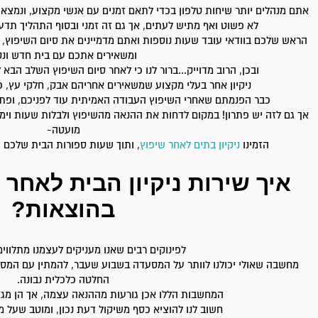
אתם מנהלים יותר שיחות טלפון בכדי לתאם זמנים עם אנשי מקצוע, ונמצא
לא פשוט ואף מתיש לעתים, אך גם זה זמני ובסוף התהליך תד
הראש שלכם בוודאי עובד שעות נוספות ואתם מדמיינים את סיום השיפוץ,
ומשאירים אתכם עם בית חדש ונק
ובכן, הרוב מדוייק...ברור לנו כי לאחר סיום השיפוץ השלב הבא ל
ניקיון אחר בעלי מקצוע שמשאירים אחריהם אבק, חלקי עץ, כ
כבר הפנמתם שאחרי השיפוץ העבודה האמיתית עוד לפניכם, ופתא
אך גם לזה יש פתרון! במקום לדחות את ההנאה מהשיפוץ ולבלות שעות וימי
מועטה-
הזמינו
ניקיון בתים לאחר שיפוץ
, ותוך שעות ספורות הבית שלכם 
איך שירות ניקיון הבית לאחר 
בהוצאות?
לפינוקים רבים שאנו מעניקים לעצמנו מתלווי
מחשבה שאולי יכולנו לוותר על המסעדה בשבוע שעבר, להמתין עם המס
החלטה כלכלית נבונה.
המחשבות הללו אכן גורעות מההנאה עצמה, אך הן מג
חשוב לנו להוציא כסף משיקול דעת נכון, ומוטב שעל מ