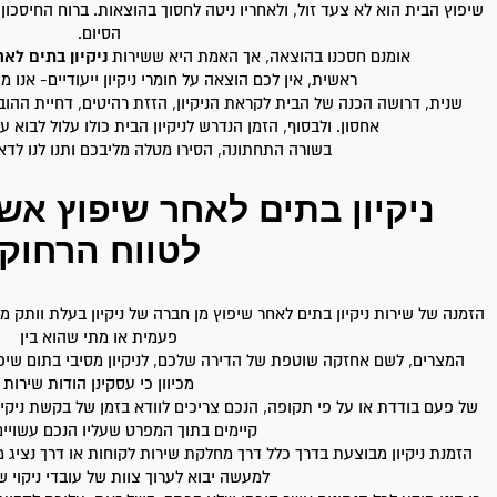
שיפוץ הבית הוא לא צעד זול, ולאחריו ניטה לחסוך בהוצאות. ברוח החיסכון,
הסיום.
אומנם חסכנו בהוצאה, אך האמת היא ששירות
ניקיון בתים לא
ראשית, אין לכם הוצאה על חומרי ניקיון ייעודיים- אנו 
שנית, דרושה הכנה של הבית לקראת הניקיון, הזזת רהיטים, דחיית ההוב
אחסון. ולבסוף, הזמן הנדרש לניקיון הבית כולו עלול לבוא ע
בשורה התחתונה, הסירו מטלה מליבכם ותנו לנו לדאו
ניקיון בתים לאחר שיפוץ א
לטווח הרחוק
הזמנה של שירות ניקיון בתים לאחר שיפוץ מן חברה של ניקיון בעלת וותק
פעמית או מתי שהוא בין
המצרים, לשם אחזקה שוטפת של הדירה שלכם, לניקיון מסיבי בתום שיפו
מכיוון כי עסקינן הודות שירות
של פעם בודדת או על פי תקופה, הנכם צריכים לוודא בזמן של בקשת ניקי
קיימים בתוך המפרט שעליו הנכם עשויים
הזמנת ניקיון מבוצעת בדרך כלל דרך מחלקת שירות לקוחות או דרך נציג 
למעשה יבוא לערוך צוות של עובדי ניקוי ש