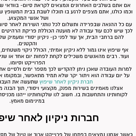
אם אתם בשלבים האחרונים ונמצאים לקראת סיום- בוודאי שע
וכמו כולנו, אתם מצפים לרגע בו תוכלו לשבת בבית המשופץ 
ושל אנשי המקצוע.
עם כל ההנאה שבפרידה ותשלום לכל נותני השירות לאחר סיום
לכך שיש לכם עוד עבודה לא מועטה הכוללת פריקת הרהיטים ה
להם ברחבי הבית, אך עוד לפני כן- ניקיון יסודי ומעמיק של
והקטנים.
אף שיפוץ אינו גמור ללא ניקיון אמיתי, הכולל ניקוי משטחים,
ועוד. רבים מהאנשים משכילים לקחת לפחות יום אחד או שני
הפרוייקט וסיומו.
למרות העובדה שאכן ניתן להקדיש לכך מספר ימים ולסיים את 
על יום עבודה הוא ויתור יקר שלא תמיד מתאפשר, ובמקומו 
חברת ניקיון לאחר שיפוץ
שתעשה את העבודה
אצלנו מאמינים בשירות מפנק, מקצועי ויסודי, תוך הבנה
לקוחותינו והתחשבות בו. חשוב לנו שלקוחותינו ייהנו מכני
במינימום מאמץ.
חברות ניקיון לאחר שיפ
כאשר אנחנו נמצאים בפתחו של פרוייקט ארוך או טיול של מספר