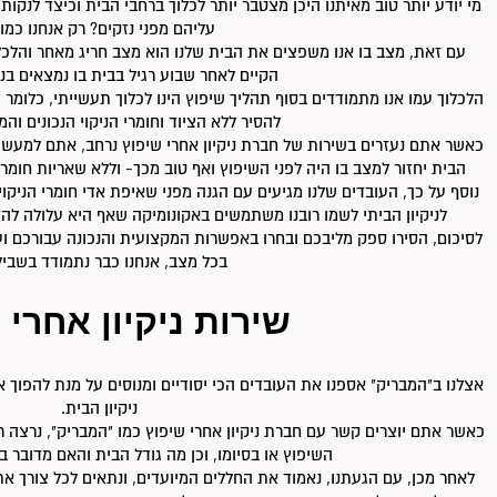
מי יודע יותר טוב מאיתנו היכן מצטבר יותר לכלוך ברחבי הבית וכיצד לנקו
עליהם מפני נזקים? רק אנחנו כמוב
עם זאת, מצב בו אנו משפצים את הבית שלנו הוא מצב חריג מאחר והלכל
הקיים לאחר שבוע רגיל בבית בו נמצאים ב
הלכלוך עמו אנו מתמודדים בסוף תהליך שיפוץ הינו לכלוך תעשייתי, כלומר
להסיר ללא הציוד וחומרי הניקוי הנכונים והמ
כאשר אתם נעזרים בשירות של חברת ניקיון אחרי שיפוץ נרחב, אתם למעש
הבית יחזור למצב בו היה לפני השיפוץ ואף טוב מכך- וללא שאריות חומ
נוסף על כך, העובדים שלנו מגיעים עם הגנה מפני שאיפת אדי חומרי הניקו
לניקיון הביתי לשמו רובנו משתמשים באקונומיקה שאף היא עלולה לה
לסיכום, הסירו ספק מליבכם ובחרו באפשרות המקצועית והנכונה עבורכם ועבו
בכל מצב, אנחנו כבר נתמודד בשביל
שירות ניקיון אחרי 
אצלנו ב"המבריק" אספנו את העובדים הכי יסודיים ומנוסים על מנת להפוך 
ניקיון הבית.
כאשר אתם יוצרים קשר עם חברת ניקיון אחרי שיפוץ כמו "המבריק", נרצ
השיפוץ או בסיומו, וכן מה גודל הבית והאם מדובר ב
לאחר מכן, עם הגעתנו, נאמוד את החללים המיועדים, ונתאים לכל צורך את ה