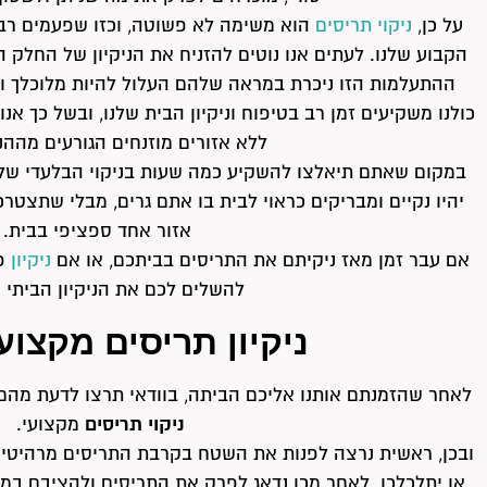
על כן,
ניקוי תריסים
הוא משימה לא פשוטה, וכזו שפעמים רבו
הקבוע שלנו. לעתים אנו נוטים להזניח את הניקיון של החלק הז
ההתעלמות הזו ניכרת במראה שלהם העלול להיות מלוכלך ול
כולנו משקיעים זמן רב בטיפוח וניקיון הבית שלנו, ובשל כך אנו
ללא אזורים מוזנחים הגורעים מההנ
במקום שאתם תיאלצו להשקיע כמה שעות בניקוי הבלעדי שלה
יהיו נקיים ומבריקים כראוי לבית בו אתם גרים, מבלי שתצטרכ
אזור אחד ספציפי בבית.
אם עבר זמן מאז ניקיתם את התריסים בביתכם, או אם
ניקיון
פס
להשלים לכם את הניקיון הביתי 
ניקיון תריסים מקצועי
לאחר שהזמנתם אותנו אליכם הביתה, בוודאי תרצו לדעת מה
ניקוי תריסים
מקצועי.
ובכן, ראשית נרצה לפנות את השטח בקרבת התריסים מרהיטים
או יתלכלכו. לאחר מכן נדאג לפרק את התריסים ולהציבם במק