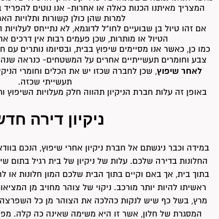
המצריך מאיתנו הכנות כאלה או אחרות- אנו נוטים להפריד ב
למרות שהן כולן קשורות ותלויות האח
אם זהו טיול בן שבועיים לחו"ל לדוגמא, לא נתייחס לעלויות
הטיול או מותרות, שכן פעמים רבות אין דרכים אח
כמו כן, כאשר אנו מסיימים שיפוץ בבית, ובסיומו נותרים עם 
צבע וחומרים תעשייתיים אחרים על המשטחים- כנראה שנהי
לאחר שיפוץ
, שכן לחברה שכזו יש את הכלים וחומרי הניק
תעשייתי שכזה.
באופן זה עלות חברת הניקיון תהווה חלק מעלויות השיפוץ ות
ניקיון דירה חד
במידה וכבר ניגשתם אל חברת ניקיון אחרי שיפוץ, הנכם בוודא
החלונות בדירה שלכם. עלות של ניקיון של בית רגיל בתום שיפ
בתוך בית, אך באם וקיים בתוך הבית שלכם המון חלונות או ל
ראשיתו להיות יותר מורכב. ניקוי של צוהר מחויב מן המציא
מרץ, בשל כף שיש לנקות כהלכה את הצוהר מן כל השפרצה של
המסגרת של חלון, אשר זו היא משימה שאינה כה קלה. מפאת 