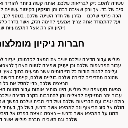
עשויה להסב נזק לבריאות שלכם, אותה קשה ביותר להוריד וא
ניקיון
סיב של בד. אך ורק שאיבה רבה והן ה
בקיטור עשויים לה
הכה פרטי שלכם – מזרן של חדר השינה שלכם. בנוסף לכך,
ועל להתמודד אתה צריך אמצעי לחימה חזק, אשר בדרך כלל
ניקיון והן רק אצל המקצועיות שב
חברות ניקיון מומלצו
פוליש עבור הדירה שלכם ישיב את המצב לקדמותו, יעזור ל
עבור המרצפות שלכם וכן יעניק שמירה לטווח הארוך לרצפות
עליכם להגות הודות כל הזיהומים אשר מגיעים בתוך טאץ'
שהנכם מחדירים לדירה שלכם בנליים שלכם, קיימת דרישה
הרצפה שלכם, כדי לחסל את כל ה
מפאת העוצמה של פוליש, הינו מותיר אותות עבור הטווח הארו
עבור יתר המזיקים להצליח והן להתרבות בקרב הדירה שלכם. 
כולם יטיבו עם הבריאות שלכם ושל דרי הבית שלכם במשך שנים
הולם אל סוג הריצוף וגם לממצא אשר נדרש, בשל כך, בעתיד 
תהגו על הממצא אשר נדרש – רצפה נוצצת בפרט אל היבט
שלכם וגם תשכירו חברת פוליש אשר הי