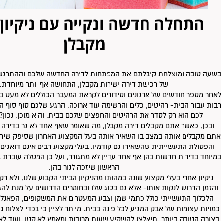
התחלה חדשה ונקייה עם ניקיון 
מקבלן
בשעה טובה ומוצלחת קיבלתם את המפתחות לדירה החדשה שלכם וההתרגשו
של רכישת דירה ישירות מקבלן, התחושה אף יותר מיוחדת.
לאחר מספר חודשים של ארגונים וסידורים לקראת המעבר הכוללים לא מעט בי
רבות עבור הבית- רהיטים, כלים והרשימה עוד ארוכה, הרגע שלכם סוף סוף הג
לכם הוא רק לסדר את הרהיטים והחפצים שלכם בבית, והוא מוכן, נכון? ל
ובכן, כאשר אתם מקבלים דירה מקבלן, מה שאומר שאף אחד לא גר בדירה 
אתם מקבלים אותה במצב בו השאיר אותה בעל המקצוע האחרון שסיפק שירות
והפסולת התעשייתית שהשאירו גם קודמיו. בעלי מקצוע רבים אינם דואגים 
במיוחד בדירות חדשות בהן אף אחד עדיין לא מתגורר, ועל כן המטלה עוברת ב
הראשון שיזכה לגור בהן.
ניקיון אחרי בעלי מקצוע שונה במהותו מהניקיון הביתי הקבוע שלנו, ולא ר
והזמן הדרוש לנקות אותו- אלא גם בסוג שלו ובחומרים הדרושים על מנת להגיע
הלכלוך התעשייתי כולל כתמי שמן וצבע המעטרים את המשקופים, הפאנלים
כמויות עצומות של אבק המגיע לכל פינה בבית. מיותר לציין כי בכדי לצלוח
ני
בצורה הטובה ביותר, תיאלצו להשקיע שעות מרובות ומאמץ לא קטן, ועוד לא