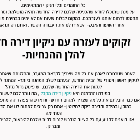
כל החומרים וכלי הניקוי המתאימים.
על מנת שתוכלו לוודא שהכניסה שלכם לדירה החדשה תהיה מושלמת ומר
תהססו לרתום אותנו לעזרתכם. במקום לבלות שעות אם לא ימים בבחירת מוצר
אחרי השעון והאבק- השאירו לנו את העבודה הקשה, ואתם רק תדאגו
זקוקים לעזרה עם ניקיון דירה 
להלן ההנחיות-
לאחר שטרחתם לארגן את כל מה שצריך לקראת המעבר, והחלטתם שאתם מ
לניקיון ראשון ויסודי של הבית החדש, הגעתם לשלב המהנה ביותר- המתנה ל
לנקות את הדירה החדשה שלכם, יש פינוק גדול מזה?
במידה וההזמנה היא
ניקיון דירה מקבלן
, מה נותר לכם לעשות
אם כבר הובלתם את כל מה שצריך למקום החדש- וודאו שהרצפה ריקה מחפצ
כמובן, ובמידה והדירה ריקה לחלוטין- אתם רק צריכים לפתוח לנו את הד
הסתיימה.
אנו דואגים להגיע עם כל הציוד הנדרש לגרום לבית שלכם להיראות, להריח
ומבריק.