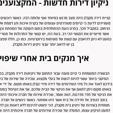
ניקיון דירות חדשות - המקצוענים 
קניית דירה מקבלן הינה מצב מרגש במיוחד ואף עלותה רבה. כאשר רוכשים ד
מעוניינים לדעת כי קיימים סטנדרטים עצומים של בקרת איכות והן דממת אל
הרחוק. במקביל חכך, בפרט העת ההתחלתית בתום הענקה של המפתח וכן
אשר מייצרים את הקושי הכי רב. בעת הזו, יש קושי של התרגלות אל מגורים
כמעט לא ניתן להיאבק עם קשת של משימות בירוקרטיות. כמו כן, הללו ספצ
בן יש לדאוג יותר עבור ניקיון דירות מקבלן.
איך מנקים בית אחרי שיפוץ
הבשורה המשמחת כי קיים מענה עבור התחום של ניקיונות דירה מקבלן. ב
המיטבי ביותר עשוי להיות לגשת אל בעלי מקצוע. שכירה של שירות של בע
בידכם לאגד את כל מיני השירותים של דירה מידי קבלן באותו מקום. על ידי א
באותו מקום ניתן לתאם אף את הניקוי של הבית שלכם, אף את הטיפול במטל
את הניקוי של חדר מדרגות, הווה אומר, שכירת שירות של חברה איכותי הינ
בתוך הנתיב אל חדירה אל בית אשר הינו אסתטי. כאשר ניגשים אל חברה 
מומחית בשירות של ניקיון בית מקבלן, הכי פשוט להיכנס ללא דאגות וכן ל
למעט הניקיון עצמו, המעלה של שכירת שירותים של חברה איכותית הינה ש